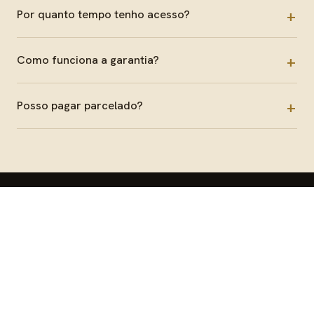
Por quanto tempo tenho acesso?
Como funciona a garantia?
Posso pagar parcelado?
ÚLTIMO PASSO
Chegou a hora
de se tornar
memorável.